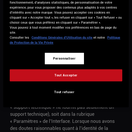
est un contrat ou une obligation légale ; et le droit à la
fonctionnement, d’analyses statistiques, de personnalisation de votre
portabilité n’est pas applicable si la base juridique du
expérience, pour vous proposer des contenus plus adaptés à vos centres
d’intérêts avec notre marque. Vous pouvez accepter ces cookies en
traitement concerné est un intérêt légitime ou une
cliquant sur « Accepter tout », les refuser en cliquant sur « Tout Refuser » ou
obligation légale (autrement dit, la portabilité est
choisir ceux que vous préférez en cliquant sur « Paramétrer ».
Vous pouvez à tout moment modifier vos préférences en bas de page du
uniquement applicable si la base juridique du
site.
traitement concerné par votre demande est le
Consulter les
Conditions Générales d’Utilisation du site
et notre
Politique
de Protection de la Vie Privée
consentement ou un contrat). Mais, si un droit n’est
pas applicable, il y a d’autres droits qui sont
applicables. Pour exercer vos droits sur les données
Personnaliser
personnelles qui vous concernent, utilisez un lien (lien
du type « Contact » ou « Support ») vers notre
Tout Accepter
formulaire de contact ; ce lien figure soit en bas soit
en haut des pages Web du Site, soit dans la section
Tout refuser
« AIDE » qui est en haut des pages Web du site
www.djuced.com (note : notre service support appelé
« support technique » ne fournit pas seulement un
support technique), soit dans la rubrique
« Paramètres » de l’Interface. Lorsque nous avons
des doutes raisonnables quant à l’identité de la