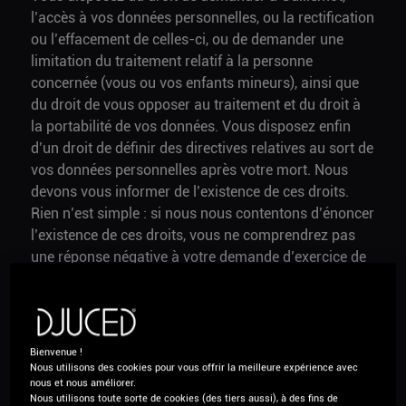
l’accès à vos données personnelles, ou la rectification
ou l’effacement de celles-ci, ou de demander une
limitation du traitement relatif à la personne
concernée (vous ou vos enfants mineurs), ainsi que
du droit de vous opposer au traitement et du droit à
la portabilité de vos données. Vous disposez enfin
d’un droit de définir des directives relatives au sort de
vos données personnelles après votre mort. Nous
devons vous informer de l’existence de ces droits.
Rien n’est simple : si nous nous contentons d’énoncer
l’existence de ces droits, vous ne comprendrez pas
une réponse négative à votre demande d’exercice de
ces droits. Nous vous informons donc que ces droits
ne sont pas applicables dans tous les cas. En
particulier, le droit à l’effacement n’est pas possible si
la base juridique du traitement concerné est une
Bienvenue !
obligation légale ; le droit d’opposition n’est pas
Nous utilisons des cookies pour vous offrir la meilleure expérience avec
nous et nous améliorer.
possible si la base juridique du traitement concerné
Nous utilisons toute sorte de cookies (des tiers aussi), à des fins de