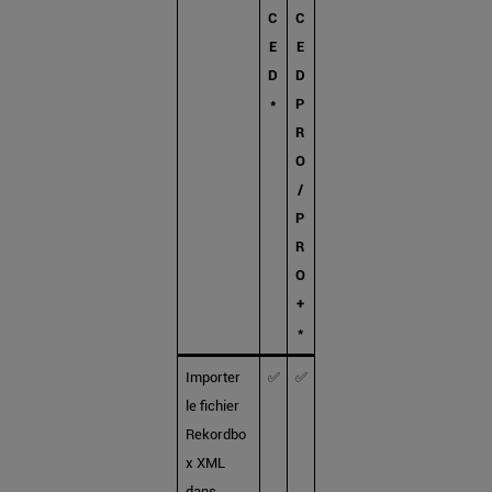
C
C
E
E
D
D
*
P
R
O
/
P
R
O
+
*
Importer
✅
✅
le fichier
Rekordbo
x XML
dans