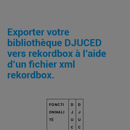
Exporter votre
bibliothèque DJUCED
vers rekordbox à l’aide
d’un fichier xml
rekordbox.
FONCTI
D
D
ONNALI
J
J
TÉ
U
U
C
C