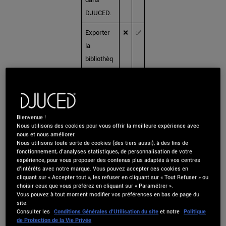
DJUCED.
Exporter
❌
✅
la
bibliothèq
ue
DJUCED
vers un
fichier
Bienvenue !
XML
Nous utilisons des cookies pour vous offrir la meilleure expérience avec
nous et nous améliorer.
Rekordbo
Nous utilisons toute sorte de cookies (des tiers aussi), à des fins de
x.
fonctionnement, d’analyses statistiques, de personnalisation de votre
expérience, pour vous proposer des contenus plus adaptés à vos centres
d’intérêts avec notre marque. Vous pouvez accepter ces cookies en
cliquant sur « Accepter tout », les refuser en cliquant sur « Tout Refuser » ou
*Nécessite DJUCED 6.3.2
choisir ceux que vous préférez en cliquant sur « Paramétrer ».
et supérieur
Vous pouvez à tout moment modifier vos préférences en bas de page du
site.
Consulter les
Conditions Générales d’Utilisation du site
et notre
Politique
de Protection de la Vie Privée