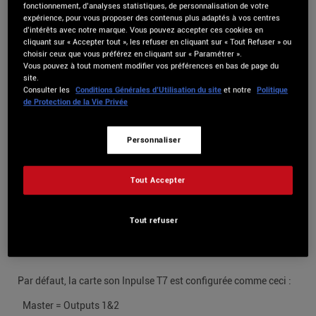
fonctionnement, d’analyses statistiques, de personnalisation de votre
expérience, pour vous proposer des contenus plus adaptés à vos centres
– Pour macOS : HDJCSeries Mac
d’intérêts avec notre marque. Vous pouvez accepter ces cookies en
cliquant sur « Accepter tout », les refuser en cliquant sur « Tout Refuser » ou
– Pour Windows: HDJCSeries PC
choisir ceux que vous préférez en cliquant sur « Paramétrer ».
Vous pouvez à tout moment modifier vos préférences en bas de page du
site.
Consulter les
Conditions Générales d’Utilisation du site
et notre
Politique
Configuration audio de DJUCED
de Protection de la Vie Privée
Le Hercules DJControl Inpulse T7 nécessite la version DJUCED
6.0.1 ou supérieure pour fonctionner.
Personnaliser
Pour obtenir les meilleurs résultats, veuillez installer la dernière
version de DJUCED disponible :
Tout Accepter
https://www.djuced.com/downloaddjuced
La configuration audio est automatique lorsque vous
Tout refuser
sélectionnez la carte son Inpulse T7 comme périphérique audio.
Par défaut, la carte son Inpulse T7 est configurée comme ceci :
Master = Outputs 1&2