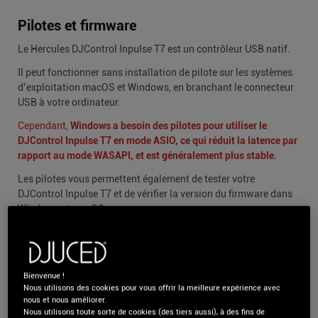
Pilotes et firmware
Le Hercules DJControl Inpulse T7 est un contrôleur USB natif.
Il peut fonctionner sans installation de pilote sur les systèmes
d’exploitation macOS et Windows, en branchant le connecteur
USB à votre ordinateur.
Cependant,
Windows a besoin des pilotes pour utiliser le
DJControl Inpulse T7 en mode ASIO, ce qui réduit la latence par
rapport au mode WASAPI, et est généralement plus stable.
Les pilotes vous permettent également de tester votre
DJControl Inpulse T7 et de vérifier la version du firmware dans
Windows et macOS.
Veuillez visiter :
Bienvenue !
https://support.hercules.com/product/djcontrolinpulset7/
Nous utilisons des cookies pour vous offrir la meilleure expérience avec
Téléchargez le pack de pilotes correspondant au système
nous et nous améliorer.
Nous utilisons toute sorte de cookies (des tiers aussi), à des fins de
d’exploitation de votre ordinateur.