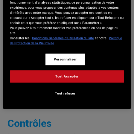
La configuration midi de l’Hercules P32DJ avec DJUCED est
fonctionnement, d’analyses statistiques, de personnalisation de votre
automatique.
expérience, pour vous proposer des contenus plus adaptés à vos centres
d’intérêts avec notre marque. Vous pouvez accepter ces cookies en
DJUCED détecte automatiquement le contrôleur lorsqu’il est
cliquant sur « Accepter tout », les refuser en cliquant sur « Tout Refuser » ou
choisir ceux que vous préférez en cliquant sur « Paramétrer ».
connecté à l’ordinateur par le port USB et mappe le contrôleur.
Vous pouvez à tout moment modifier vos préférences en bas de page du
site.
Consulter les
Conditions Générales d’Utilisation du site
et notre
Politique
de Protection de la Vie Privée
Pour obtenir les meilleures performances MIDI, il est conseillé
de ne pas démarrer votre ordinateur avec le contrôleur branché.
Personnaliser
Nous vous conseillons de toujours executer dans l’ordre :
1- Démarrez votre ordinateur
Tout Accepter
2- Connectez votre contrôleur DJ au port USB de l’ordinateur et
patientez pendant son initialisation
Tout refuser
3- Démarrez DJUCED
Contrôles