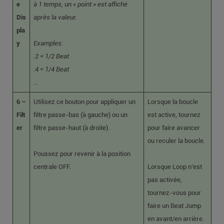
e
à 1 temps, un « point » est affiché
Dis
après la valeur.
pla
y
Examples:
.2 = 1/2 Beat
.4 = 1/4 Beat
…
6 –
Utilisez ce bouton pour appliquer un
Lorsque la boucle
Filt
filtre passe-bas (à gauche) ou un
est active, tournez
er
filtre passe-haut (à droite).
pour faire avancer
ou reculer la boucle.
Poussez pour revenir à la position
centrale OFF.
Lorsque Loop n’est
pas activée,
tournez-vous pour
faire un Beat Jump
en avant/en arrière.