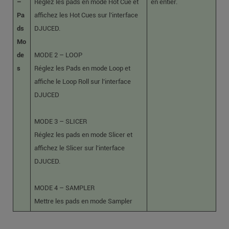
–
Réglez les pads en mode Hot Cue et
en entier.
Pa
affichez les Hot Cues sur l’interface
ds
DJUCED.
Mo
de
MODE 2 – LOOP
s
Réglez les Pads en mode Loop et
affiche le Loop Roll sur l’interface
DJUCED
MODE 3 – SLICER
Réglez les pads en mode Slicer et
affichez le Slicer sur l’interface
DJUCED.
MODE 4 – SAMPLER
Mettre les pads en mode Sampler