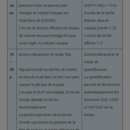
sq
pourquoi vous ne pouvez pas
SHIFT+ VOL+ = Pré-
ue
changer le volume Casque sur
écoute de la sortie
l’interface de DJUCED.
Master dans le
L’écran de boucle affichera le niveau
casque (sortie 1-2)
de volume en pourcentage lorsque
L’écran de droite
vous régler
le volume casque.
affiche ‘1.2’
10
Activer/désactiver le mode Slip.
Activer/désactiver le
–
mode de
Sli
Slip permet de scratcher, de mettre
quantification.
p
en boucle et de faire un hot cue sans
La quantification
casser le phrasé de la piste.
permet de déclencher
Lorsque le SLIP est engagé, la forme
automatiquement les
d’onde globale se divise
fonctions CUE, LOOP
horizontalement.
et HOTCUE sur le
La partie supérieure de la forme
tempo.
d’onde représente la position de la
tête de lecture, la partie inférieure de