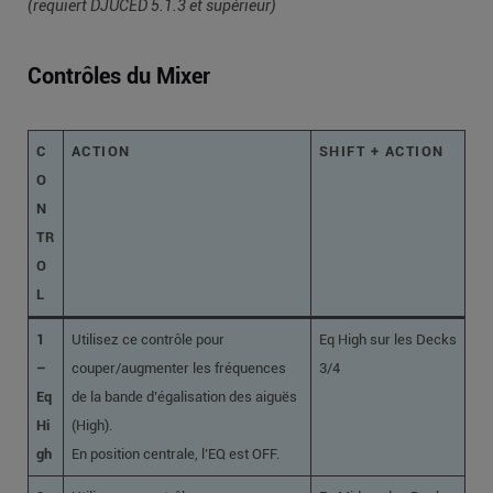
(requiert DJUCED 5.1.3 et supérieur)
Contrôles du Mixer
C
ACTION
SHIFT + ACTION
O
N
TR
O
L
1
Utilisez ce contrôle pour
Eq High sur les Decks
–
couper/augmenter les fréquences
3/4
Eq
de la bande d’égalisation des aiguës
Hi
(High).
gh
En position centrale, l’EQ est OFF.