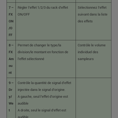
7 –
Régler l’effet 1/2/3 du rack d’effet
Sélectionnez l’effet
FX
ON/OFF
suivant dans la liste
ON
des effets
/O
FF
8 –
Permet de changer le type/la
Contrôle le volume
FX
division/le montant en fonction de
individuel des
Am
l’effet sélectionné
sampleurs
ou
nt
9 –
Contrôle la quantité de signal d’effet
Dr
injectée dans le signal d’origine.
y/
A gauche, seul l’effet d’origine est
We
audible
t
A droite, seul le signal d’effet est
audible