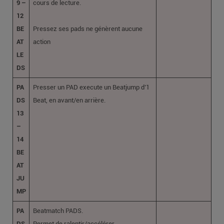
9 –
cours de lecture.
12
BE
Pressez ses pads ne génèrent aucune
AT
action
LE
DS
PA
Presser un PAD execute un Beatjump d’1
DS
Beat, en avant/en arrière.
13
–
14
BE
AT
JU
MP
PA
Beatmatch PADS.
DS
Permet de ralentir/accélérer