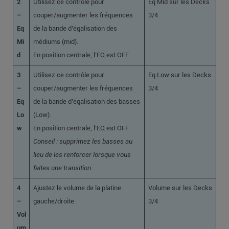
2
Utilisez ce contrôle pour
Eq Mid sur les Decks
–
couper/augmenter les fréquences
3/4
Eq
de la bande d’égalisation des
Mi
médiums (mid).
d
En position centrale, l’EQ est OFF.
3
Utilisez ce contrôle pour
Eq Low sur les Decks
–
couper/augmenter les fréquences
3/4
Eq
de la bande d’égalisation des basses
Lo
(Low).
w
En position centrale, l’EQ est OFF.
Conseil : supprimez les basses au
lieu de les renforcer lorsque vous
faites une transition.
4
Ajustez le volume de la platine
Volume sur les Decks
–
gauche/droite.
3/4
Vol
um