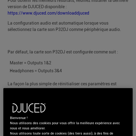
Pour obtenir les meilleurs résultats, veuillez installer la dernière
version de DJUCED disponible :
https://www.djuced.com/downloaddjuced
La configuration audio est automatique lorsque vous
sélectionnez la carte son P32DJ comme périphérique audio.
Par défaut, la carte son P32DJ est configurée comme suit :
Master = Outputs 1&2
Headphones = Outputs 3&4
La façon la plus simple de réinitialiser ces paramètres est
d’utiliser le bouton « Reset Audio Settings » avec les outils de
diagnostic :
https://www.djuced.com/kb/comment-
reinitialiser-les-parametres-audio-par-defaut/?lang=fr
Bienvenue !
Nous utilisons des cookies pour vous offrir la meilleure expérience avec
Configuration MIDI
nous et nous améliorer.
Nous utilisons toute sorte de cookies (des tiers aussi), à des fins de