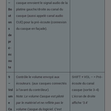
–
casque envoient le signal audio de la
Bo
platine gauche/droite au canal du
ut
casque (aussi appelé canal audio
on
CUE) pour la pré-écoute (connexion
s
du casque en façade).
de
pr
é-
éc
ou
te
9
Contrôle le volume envoyé aux
SHIFT + VOL – = Pré-
–
écouteurs. (aux casques connectés
écoute du canal
Vol
à l’avant du contrôleur).
casque (sortie 3-4)
um
Note: Le volume Casque est piloté
L’écran de droite
e
par le matériel et ne reflète pas le
affiche ‘3.4’
Ca
volume Casque du logiciel. C’est